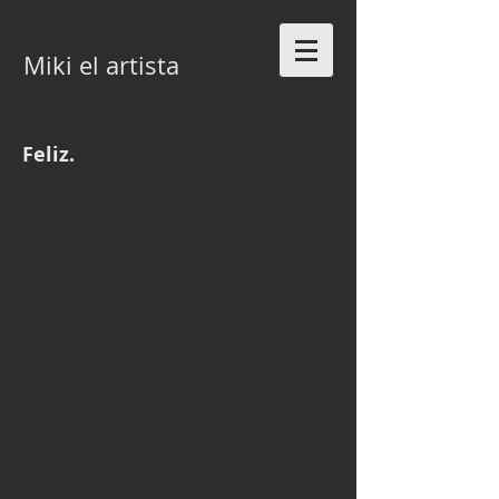
Miki el artista
Feliz.
Me troncho
Pillo
Trabajando también disfruto
Me troncho otra vez