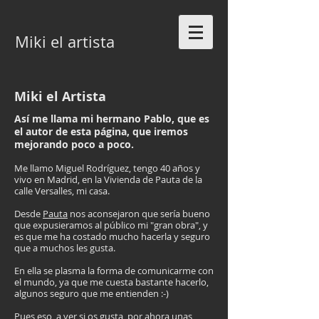
Miki el artista
Miki el Artista
Así me llama mi hermano Pablo, que es
el autor de esta página, que iremos
mejorando poco a poco.
Me llamo Miguel Rodríguez, tengo 40 años y
vivo en Madrid, en la Vivienda de Pauta de la
calle Versalles, mi casa.
Desde
Pauta
nos aconsejaron que sería bueno
que expusieramos al público mi "gran obra", y
es que me ha costado mucho hacerla y seguro
que a muchos les gusta.
En ella se plasma la forma de comunicarme con
el mundo, ya que me cuesta bastante hacerlo,
algunos seguro que me entienden :-)
Yo pintando
Pues eso, a ver si os gusta, por ahora unas