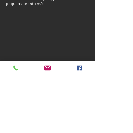
poquitas, pronto más.
1/6
© Miguel Rodríguez con un poquito de ayuda
de su hermano Pablo